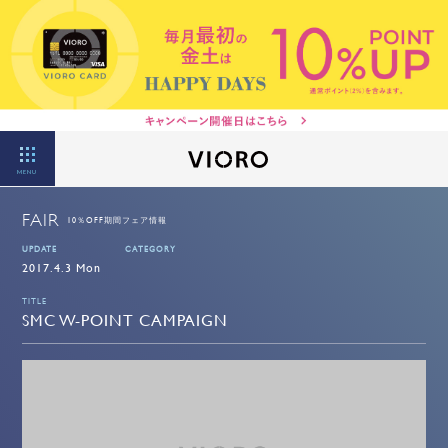
MENU
FAIR
10％OFF期間フェア情報
UPDATE
CATEGORY
2017.4.3 Mon
TITLE
SMC W-POINT CAMPAIGN