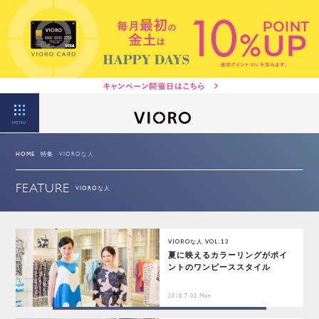
MENU
HOME
特集
VIOROな人
FEATURE
VIOROな人
VIOROな人 VOL.13
夏に映えるカラーリングがポイ
ントのワンピーススタイル
2018.7.02 Mon