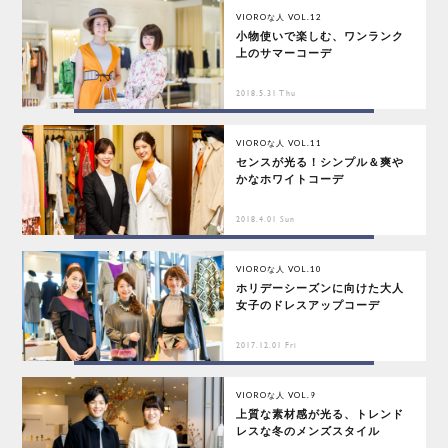
VIOROな人 VOL.12
小物使いで楽しむ、ワンランク
上のサマーコーデ
2018.5.31 Thu
VIOROな人 VOL.11
センスが光る！シンプル＆爽や
かなホワイトコーデ
2018.4.01 Sun
VIOROな人 VOL.10
ホリデーシーズンに向けた大人
女子のドレスアップコーデ
2017.12.01 Fri
VIOROな人 VOL.9
上質な素材感が光る、トレンド
レスな冬のメンズスタイル