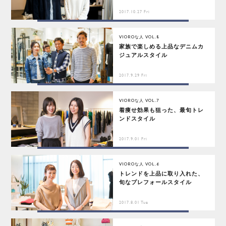
2017.10.27 Fri
VIOROな人 VOL.8
家族で楽しめる上品なデニムカ
ジュアルスタイル
2017.9.29 Fri
VIOROな人 VOL.7
着痩せ効果も狙った、最旬トレ
ンドスタイル
2017.9.01 Fri
VIOROな人 VOL.6
トレンドを上品に取り入れた、
旬なプレフォールスタイル
2017.8.01 Tue