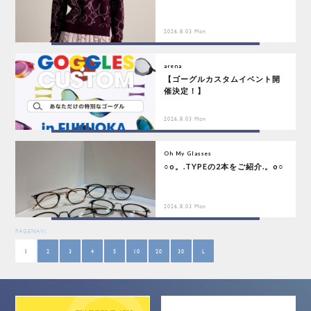
2026.8.03 Mon
arena
【ゴーグルカスタムイベント開
催決定！】
2026.8.03 Mon
Oh My Glasses
○o。.TYPEの2本をご紹介.。o○
2026.8.03 Mon
PAGENAVI
1
2
3
4
5
10
20
30
L