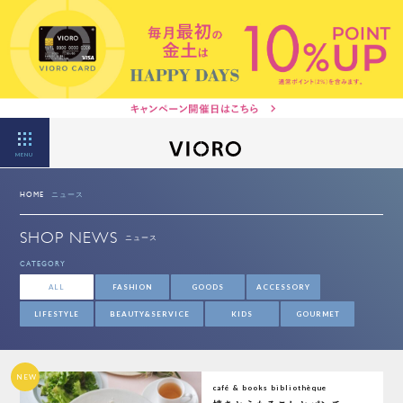
MENU
HOME
ニュース
SHOP NEWS
ニュース
CATEGORY
ALL
FASHION
GOODS
ACCESSORY
LIFESTYLE
BEAUTY&SERVICE
KIDS
GOURMET
NEW
café & books bibliothèque