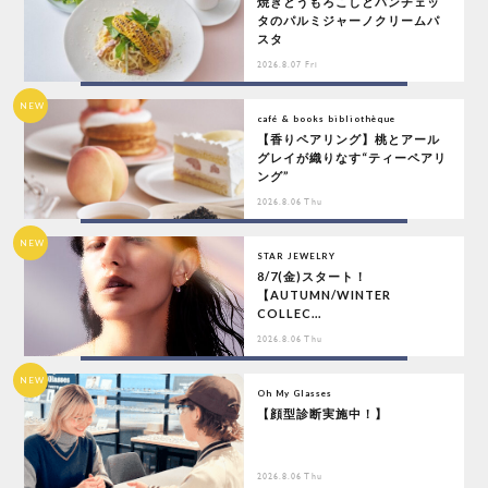
焼きとうもろこしとパンチェッ
タのパルミジャーノクリームパ
スタ
2026.8.07 Fri
NEW
café & books bibliothèque
【香りペアリング】桃とアール
グレイが織りなす“ティーペアリ
ング”
2026.8.06 Thu
NEW
STAR JEWELRY
8/7(金)スタート！
【AUTUMN/WINTER
COLLEC...
2026.8.06 Thu
NEW
Oh My Glasses
【顔型診断実施中！】
2026.8.06 Thu