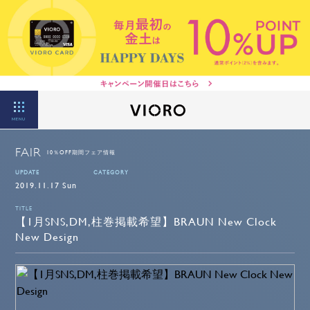
MENU
FAIR
10％OFF期間フェア情報
UPDATE
CATEGORY
2019.11.17 Sun
TITLE
【1月SNS,DM,柱巻掲載希望】BRAUN New Clock
New Design