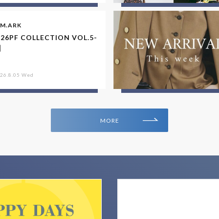
IM.ARK
26PF COLLECTION VOL.5-
】
26.8.05 Wed
MORE