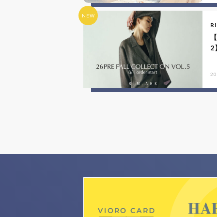
NEW
R
【
2
20