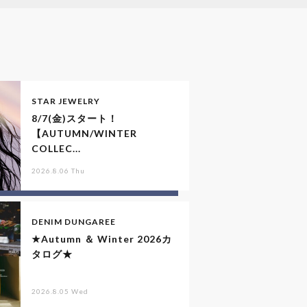
STAR JEWELRY
8/7(金)スタート！
【AUTUMN/WINTER
COLLEC...
2026.8.06 Thu
DENIM DUNGAREE
★Autumn ＆ Winter 2026カ
タログ★
2026.8.05 Wed