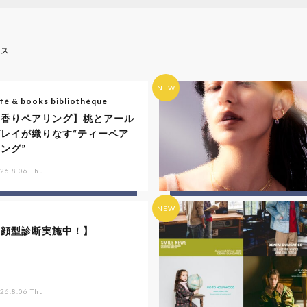
ース
NEW
fé & books bibliothèque
【香りペアリング】桃とアール
グレイが織りなす“ティーペア
ング”
26.8.06 Thu
NEW
【顔型診断実施中！】
26.8.06 Thu