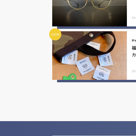
20
NEW
He
20