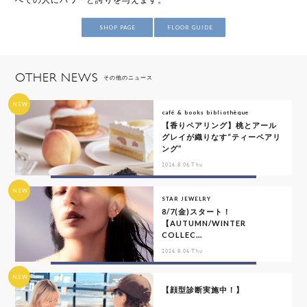
SHOP PAGE
FLOOR GUIDE
OTHER NEWS
その他のニュース
NEW
café & books bibliothèque
【香りペアリング】桃とアール
グレイが織りなす“ティーペアリ
ング”
2026.8.06 Thu
NEW
STAR JEWELRY
8/7(金)スタート！
【AUTUMN/WINTER
COLLEC...
2026.8.06 Thu
NEW
【顔型診断実施中！】