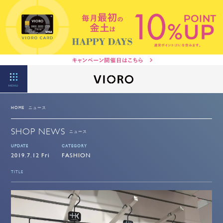
MENU
HOME
ニュース
SHOP NEWS
ニュース
UPDATE
CATEGORY
2019.7.12 Fri
FASHION
TITLE