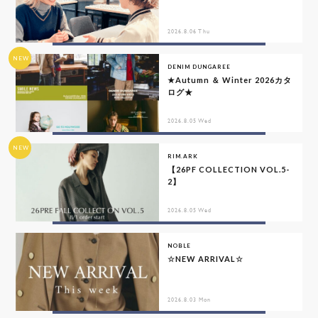
2026.8.06 Thu
NEW
DENIM DUNGAREE
★Autumn ＆ Winter 2026カタ
ログ★
2026.8.05 Wed
NEW
RIM.ARK
【26PF COLLECTION VOL.5-
2】
2026.8.05 Wed
NOBLE
☆NEW ARRIVAL☆
2026.8.03 Mon