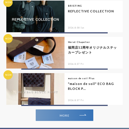
NEW
BRIEFING
REFLECTIVE COLLECTION
2026.8.08 Sat
NEW
Hervé Chapelier
福岡店12周年オリジナルステッ
カープレゼント
2026.8.07 Fri
NEW
maison de soil Plus
"maison de soil" ECO BAG
BLOCK P...
2026.8.07 Fri
MORE