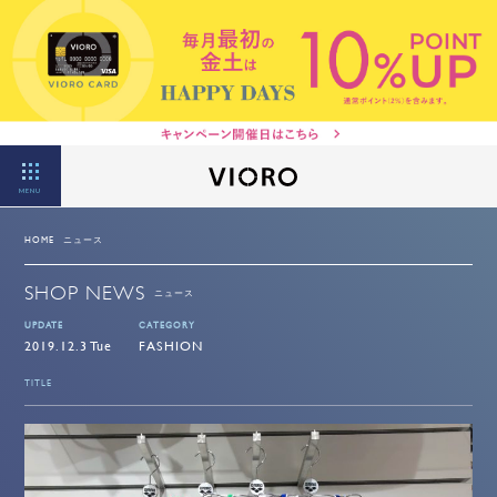
MENU
HOME
ニュース
SHOP NEWS
ニュース
UPDATE
CATEGORY
2019.12.3 Tue
FASHION
TITLE