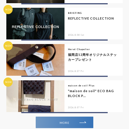
NEW
BRIEFING
REFLECTIVE COLLECTION
2026.8.08 Sat
NEW
Hervé Chapelier
福岡店12周年オリジナルステッ
カープレゼント
2026.8.07 Fri
NEW
maison de soil Plus
"maison de soil" ECO BAG
BLOCK P...
2026.8.07 Fri
MORE