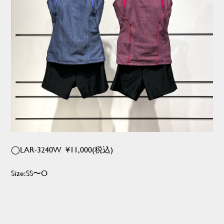
◯LAR-3240W ¥11,000(税込)
Size:SS〜O