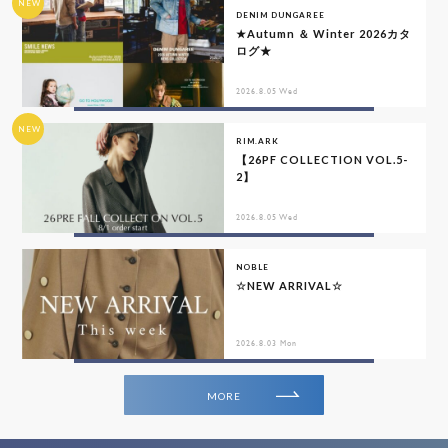
NEW
DENIM DUNGAREE
★Autumn ＆ Winter 2026カタ
ログ★
2026.8.05 Wed
NEW
RIM.ARK
【26PF COLLECTION VOL.5-
2】
2026.8.05 Wed
NOBLE
☆NEW ARRIVAL☆
2026.8.03 Mon
MORE