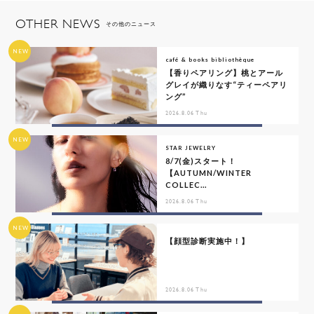
OTHER NEWS
その他のニュース
NEW
café & books bibliothèque
【香りペアリング】桃とアール
グレイが織りなす“ティーペアリ
ング”
2026.8.06 Thu
NEW
STAR JEWELRY
8/7(金)スタート！
【AUTUMN/WINTER
COLLEC...
2026.8.06 Thu
NEW
【顔型診断実施中！】
2026.8.06 Thu