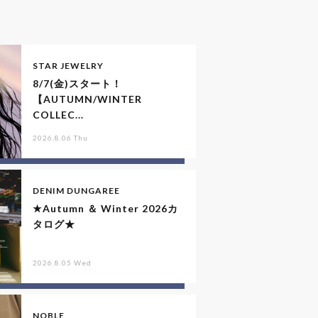
STAR JEWELRY
8/7(金)スタート！
【AUTUMN/WINTER
COLLEC...
2026.8.06 Thu
DENIM DUNGAREE
★Autumn ＆ Winter 2026カ
タログ★
2026.8.05 Wed
NOBLE