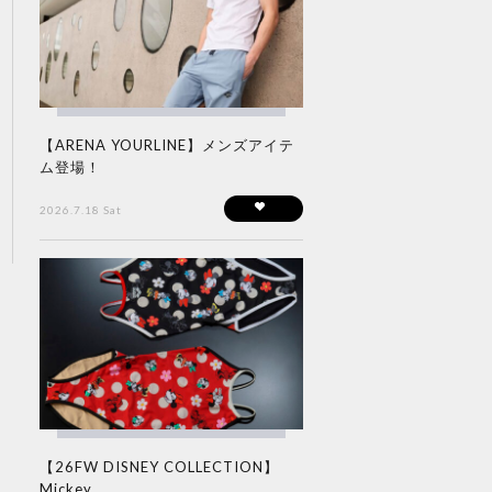
【ARENA YOURLINE】メンズアイテ
ム登場！
2026.7.18 Sat
【26FW DISNEY COLLECTION】
Mickey...