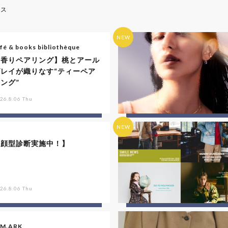
ース
NEW
fé & books bibliothèque
【香りペアリング】桃とアール
グレイが織りなす“ティーペア
ング”
26.8.06 Thu
NEW
【顔型診断実施中！】
26.8.06 Thu
IM.ARK