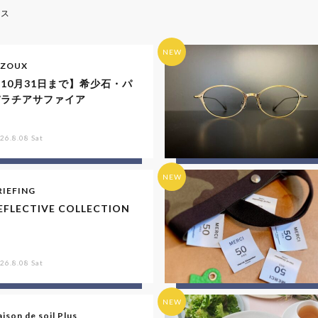
ース
NEW
IZOUX
10月31日まで】希少石・パ
パラチアサファイア
26.8.08 Sat
NEW
RIEFING
EFLECTIVE COLLECTION
26.8.08 Sat
NEW
ison de soil Plus