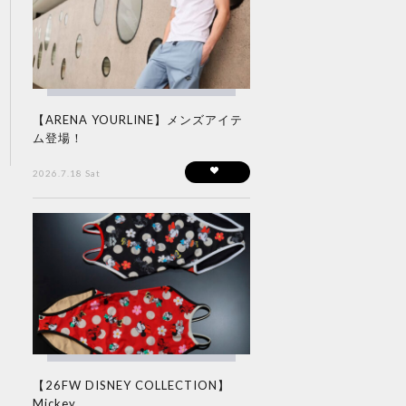
【ARENA YOURLINE】メンズアイテ
ム登場！
2026.7.18 Sat
【26FW DISNEY COLLECTION】
Mickey...