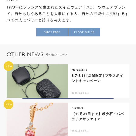
1973年にフランスで生まれたスイムウェア・スポーツウェアブラン
ド。自分らしくあることを大事にする人、自分の可能性に挑戦するす
べての人にパワーと誇りを与えます。
SHOP PAGE
FLOOR GUIDE
OTHER NEWS
その他のニュース
NEW
Marimekko
8.7-8.16 [店舗限定] プラスポイ
ントキャンペーン
2026.8.08 Sat
NEW
BIZOUX
【10月31日まで】希少石・パパ
ラチアサファイア
2026.8.08 Sat