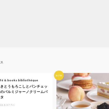
ース
NEW
fé & books bibliothèque
焼きとうもろこしとパンチェッ
タのパルミジャーノクリームパ
スタ
26.8.07 Fri