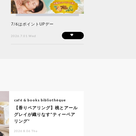
7/6はポイントUPデー
2026.7.01 Wed
café & books bibliothèque
【香りペアリング】桃とアール
グレイが織りなす“ティーペア
リング”
2026.8.06 Thu