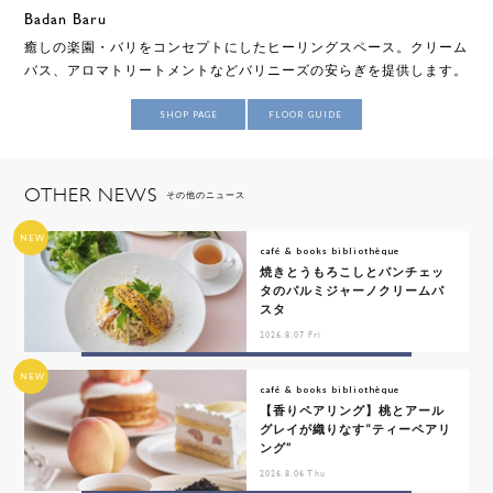
Badan Baru
癒しの楽園・バリをコンセプトにしたヒーリングスペース。クリーム
バス、アロマトリートメントなどバリニーズの安らぎを提供します。
SHOP PAGE
FLOOR GUIDE
OTHER NEWS
その他のニュース
NEW
café & books bibliothèque
焼きとうもろこしとパンチェッ
タのパルミジャーノクリームパ
スタ
2026.8.07 Fri
NEW
café & books bibliothèque
【香りペアリング】桃とアール
グレイが織りなす“ティーペアリ
ング”
2026.8.06 Thu