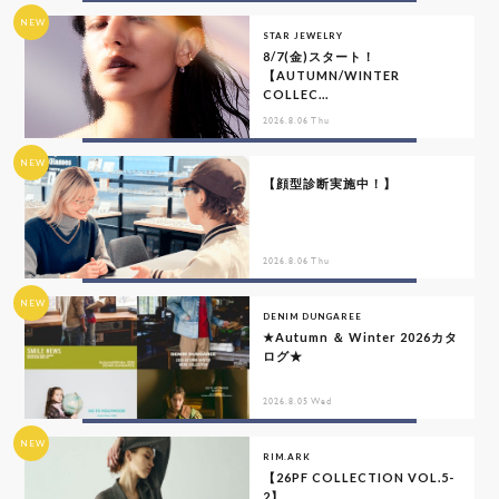
NEW
STAR JEWELRY
8/7(金)スタート！
【AUTUMN/WINTER
COLLEC...
2026.8.06 Thu
NEW
【顔型診断実施中！】
2026.8.06 Thu
NEW
DENIM DUNGAREE
★Autumn ＆ Winter 2026カタ
ログ★
2026.8.05 Wed
NEW
RIM.ARK
【26PF COLLECTION VOL.5-
2】