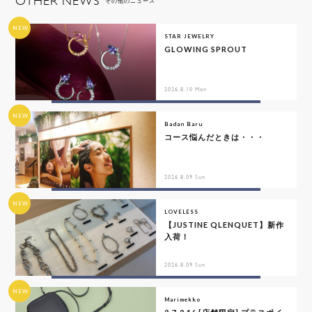
OTHER NEWS
その他のニュース
NEW
STAR JEWELRY
GLOWING SPROUT
2026.8.10 Mon
NEW
Badan Baru
コース悩んだときは・・・
2026.8.09 Sun
NEW
LOVELESS
【JUSTINE QLENQUET】新作
入荷！
2026.8.09 Sun
NEW
Marimekko