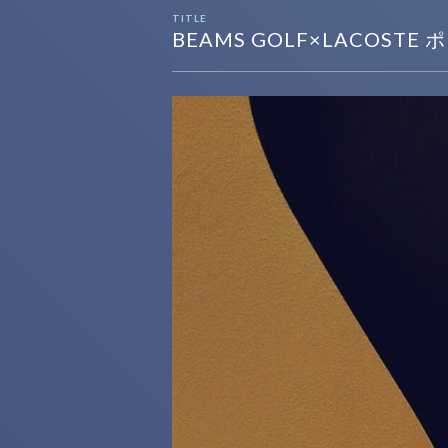
TITLE
BEAMS GOLF×LACOSTE