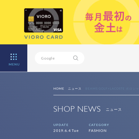
MENU
HOME
ニュース
BEAMS GOLF×LACOSTE ポロシ
SHOP NEWS
ニュース
UPDATE
CATEGORY
2019.6.4 Tue
FASHION