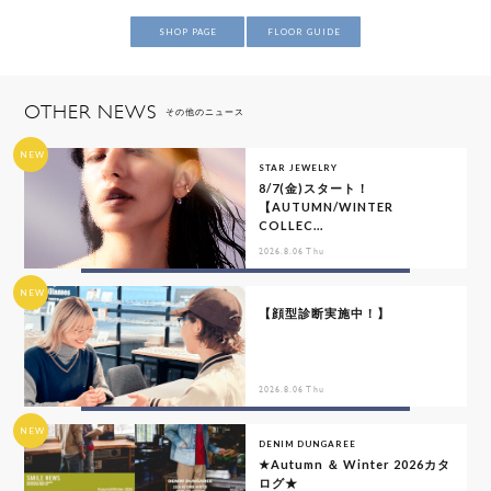
SHOP PAGE
FLOOR GUIDE
OTHER NEWS
その他のニュース
NEW
STAR JEWELRY
8/7(金)スタート！
【AUTUMN/WINTER
COLLEC...
2026.8.06 Thu
NEW
【顔型診断実施中！】
2026.8.06 Thu
NEW
DENIM DUNGAREE
★Autumn ＆ Winter 2026カタ
ログ★