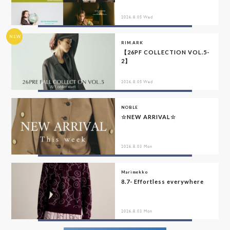
2026.8.05 Wed
NEW
RIM.ARK
【26PF COLLECTION VOL.5-
2】
2026.8.05 Wed
NOBLE
☆NEW ARRIVAL☆
2026.8.03 Mon
Marimekko
8.7- Effortless everywhere
2026.8.03 Mon