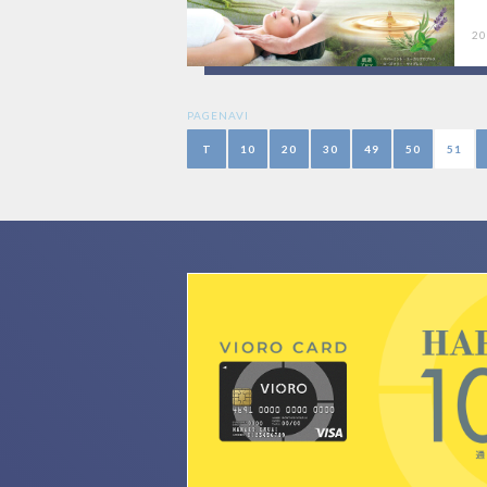
20
PAGENAVI
T
10
20
30
49
50
51