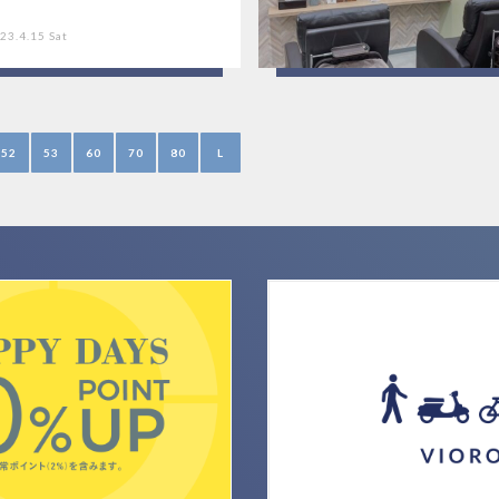
23.4.15 Sat
52
53
60
70
80
L