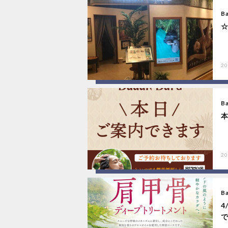
B
☆
20
B
20
B
4