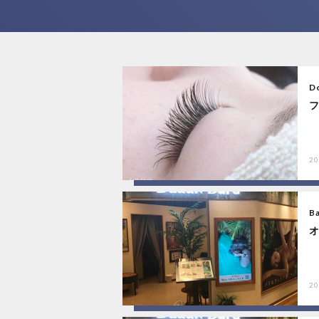
Do
20
B
20