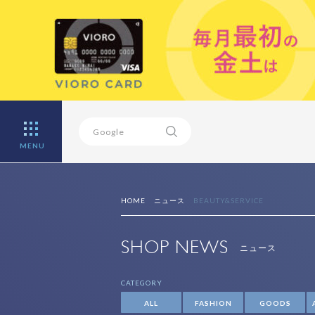
MENU
HOME
ニュース
BEAUTY&SERVICE
SHOP NEWS
ニュース
CATEGORY
ALL
FASHION
GOODS