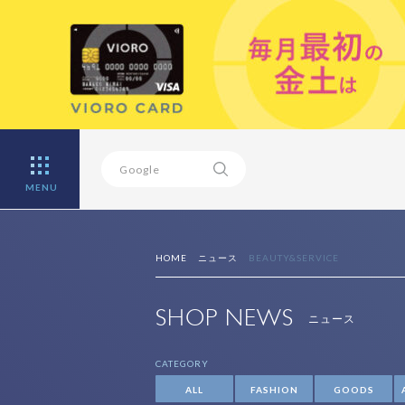
MENU
HOME
ニュース
BEAUTY&SERVICE
SHOP NEWS
ニュース
CATEGORY
ALL
FASHION
GOODS