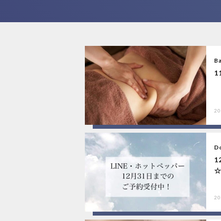
B
1
20
Do
1
20