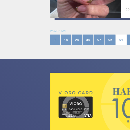
20
PAGENAVI
T
10
20
30
57
58
59