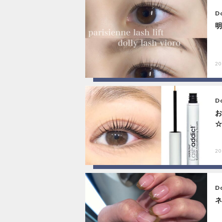
Do
20
Do
20
Do