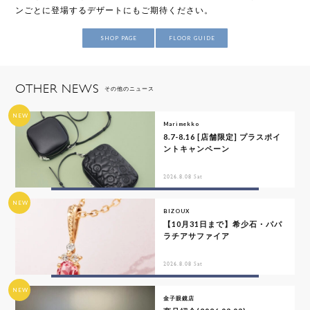
ンごとに登場するデザートにもご期待ください。
SHOP PAGE
FLOOR GUIDE
OTHER NEWS
その他のニュース
NEW
Marimekko
8.7-8.16 [店舗限定] プラスポイ
ントキャンペーン
2026.8.08 Sat
NEW
BIZOUX
【10月31日まで】希少石・パパ
ラチアサファイア
2026.8.08 Sat
NEW
金子眼鏡店