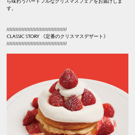
ら味わうハートフルなクリスマスフェアをお届けしま
す。
////////////////////////////////////////
CLASSIC STORY 《定番のクリスマスデザート》
////////////////////////////////////////