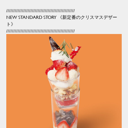
////////////////////////////////////////////////
NEW STANDARD STORY 《新定番のクリスマスデザー
ト》
////////////////////////////////////////////////