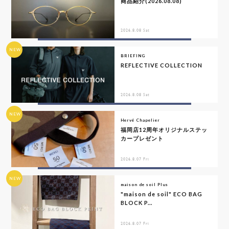
商品紹介(2026.08.08)
2026.8.08 Sat
NEW
BRIEFING
REFLECTIVE COLLECTION
2026.8.08 Sat
NEW
Hervé Chapelier
福岡店12周年オリジナルステッ
カープレゼント
2026.8.07 Fri
NEW
maison de soil Plus
"maison de soil" ECO BAG
BLOCK P...
2026.8.07 Fri