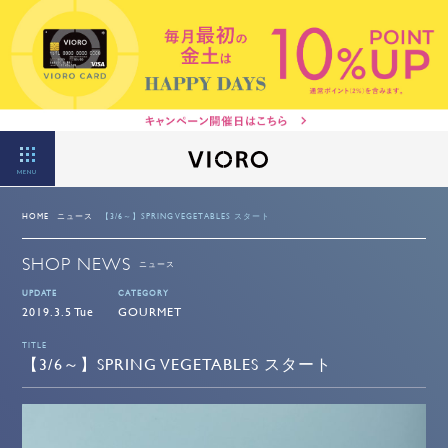
MENU
HOME
ニュース
【3/6～】SPRING VEGETABLES スタート
SHOP NEWS
ニュース
UPDATE
CATEGORY
2019.3.5 Tue
GOURMET
TITLE
【3/6～】SPRING VEGETABLES スタート