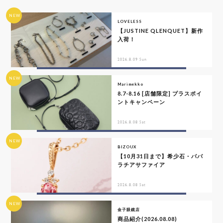
NEW
LOVELESS
【JUSTINE QLENQUET】新作
入荷！
2026.8.09 Sun
NEW
Marimekko
8.7-8.16 [店舗限定] プラスポイ
ントキャンペーン
2026.8.08 Sat
NEW
BIZOUX
【10月31日まで】希少石・パパ
ラチアサファイア
2026.8.08 Sat
NEW
金子眼鏡店
商品紹介(2026.08.08)