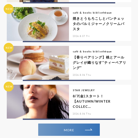
NEW
café & books bibliothèque
焼きとうもろこしとパンチェッ
タのパルミジャーノクリームパ
スタ
2026.8.07 Fri
NEW
café & books bibliothèque
【香りペアリング】桃とアール
グレイが織りなす“ティーペアリ
ング”
2026.8.06 Thu
NEW
STAR JEWELRY
8/7(金)スタート！
【AUTUMN/WINTER
COLLEC...
2026.8.06 Thu
MORE