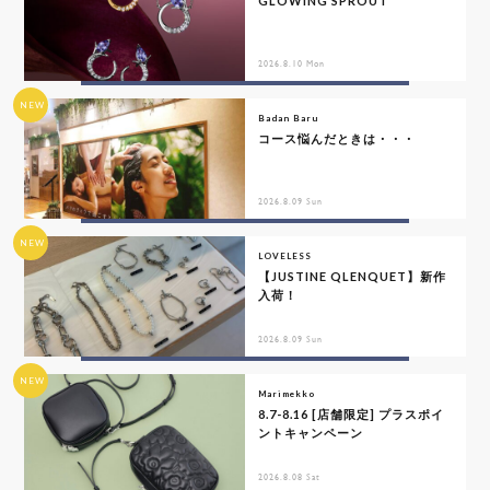
GLOWING SPROUT
2026.8.10 Mon
NEW
Badan Baru
コース悩んだときは・・・
2026.8.09 Sun
NEW
LOVELESS
【JUSTINE QLENQUET】新作
入荷！
2026.8.09 Sun
NEW
Marimekko
8.7-8.16 [店舗限定] プラスポイ
ントキャンペーン
2026.8.08 Sat