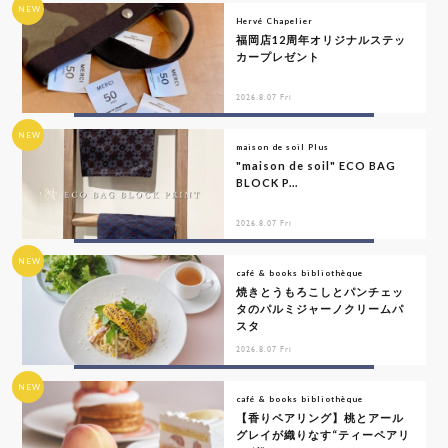
NEW
Hervé Chapelier
福岡店12周年オリジナルステッ
カープレゼント
2026.8.07 Fri
NEW
maison de soil Plus
"maison de soil" ECO BAG
BLOCK P...
2026.8.07 Fri
NEW
café & books bibliothèque
焼きとうもろこしとパンチェッ
タのパルミジャーノクリームパ
スタ
2026.8.07 Fri
NEW
café & books bibliothèque
【香りペアリング】桃とアール
グレイが織りなす“ティーペアリ