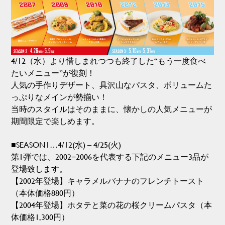
4/12（水）より惜しまれつつも終了した“もう一度食べ
たいメニュー”が復刻！
人気の手作りデザート、具沢山なパスタ、ボリュームた
っぷりなメインが勢揃い！
当時のスタイルはそのままに、懐かしの人気メニューが
期間限定で楽しめます。
■SEASON1…4/12(水) – 4/25(火)
第1弾では、2002−2006を代表する下記のメニュー3品が
登場致します。
【2002年登場】キャラメルバナナのフレンチトースト
（本体価格880円）
【2004年登場】ホタテと菜の花の桜クリームパスタ（本
体価格1,300円）