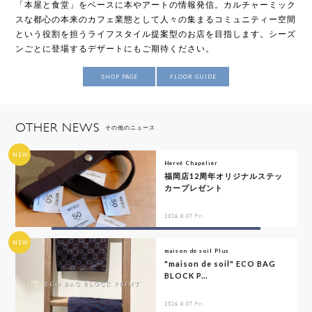
「本屋と食堂」をベースに本やアートの情報発信。カルチャーミック
スな都心の本来のカフェ業態として人々の集まるコミュニティー空間
という役割を担うライフスタイル提案型のお店を目指します。シーズ
ンごとに登場するデザートにもご期待ください。
SHOP PAGE
FLOOR GUIDE
OTHER NEWS
その他のニュース
NEW
Hervé Chapelier
福岡店12周年オリジナルステッ
カープレゼント
2026.8.07 Fri
NEW
maison de soil Plus
"maison de soil" ECO BAG
BLOCK P...
2026.8.07 Fri