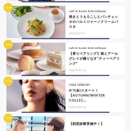
NEW
café & books bibliothèque
焼きとうもろこしとパンチェッ
タのパルミジャーノクリームパ
スタ
2026.8.07 Fri
NEW
café & books bibliothèque
【香りペアリング】桃とアール
グレイが織りなす“ティーペアリ
ング”
2026.8.06 Thu
NEW
STAR JEWELRY
8/7(金)スタート！
【AUTUMN/WINTER
COLLEC...
2026.8.06 Thu
NEW
【顔型診断実施中！】