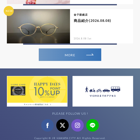
NEW
金子眼鏡店
商品紹介(2026.08.08)
2026.8.08 Sat
MORE
PLEASE FOLLOW US !
Copyright © JR HAKATA CITY All Rights Reserved.