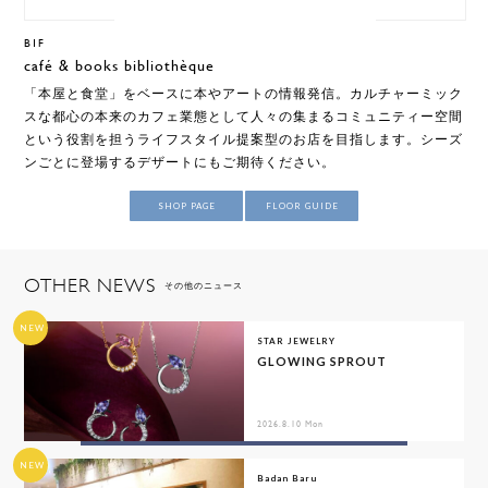
B1F
café & books bibliothèque
「本屋と食堂」をベースに本やアートの情報発信。カルチャーミック
スな都心の本来のカフェ業態として人々の集まるコミュニティー空間
という役割を担うライフスタイル提案型のお店を目指します。シーズ
ンごとに登場するデザートにもご期待ください。
SHOP PAGE
FLOOR GUIDE
OTHER NEWS
その他のニュース
NEW
STAR JEWELRY
GLOWING SPROUT
2026.8.10 Mon
NEW
Badan Baru