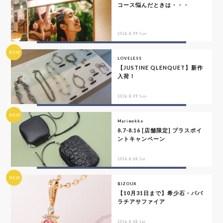
コース悩んだときは・・・
2026.8.09 Sun
NEW
LOVELESS
【JUSTINE QLENQUET】新作
入荷！
2026.8.09 Sun
NEW
Marimekko
8.7-8.16 [店舗限定] プラスポイ
ントキャンペーン
2026.8.08 Sat
NEW
BIZOUX
【10月31日まで】希少石・パパ
ラチアサファイア
2026.8.08 Sat