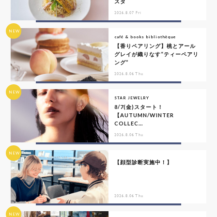
スタ
2026.8.07 Fri
NEW
café & books bibliothèque
【香りペアリング】桃とアール
グレイが織りなす“ティーペアリ
ング”
2026.8.06 Thu
NEW
STAR JEWELRY
8/7(金)スタート！
【AUTUMN/WINTER
COLLEC...
2026.8.06 Thu
NEW
【顔型診断実施中！】
2026.8.06 Thu
NEW