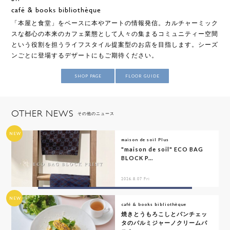
café & books bibliothèque
「本屋と食堂」をベースに本やアートの情報発信。カルチャーミック
スな都心の本来のカフェ業態として人々の集まるコミュニティー空間
という役割を担うライフスタイル提案型のお店を目指します。シーズ
ンごとに登場するデザートにもご期待ください。
SHOP PAGE
FLOOR GUIDE
OTHER NEWS
その他のニュース
NEW
maison de soil Plus
"maison de soil" ECO BAG
BLOCK P...
2026.8.07 Fri
NEW
café & books bibliothèque
焼きとうもろこしとパンチェッ
タのパルミジャーノクリームパ