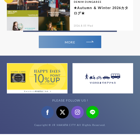
DENIM DUNGAREE
★Autumn ＆ Winter 2026カタ
ログ★
2026.8.05 Wed
MORE
PLEASE FOLLOW US !
Copyright © JR HAKATA CITY All Rights Reserved.