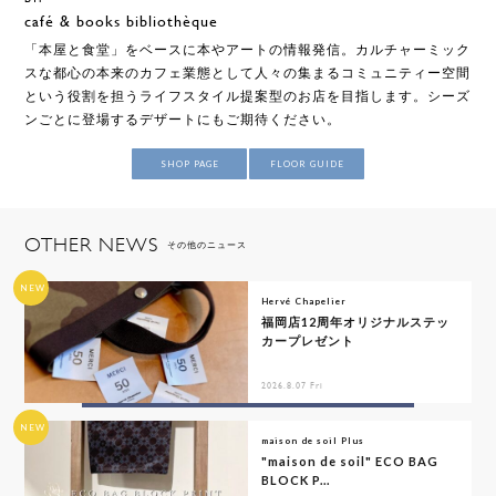
café & books bibliothèque
「本屋と食堂」をベースに本やアートの情報発信。カルチャーミック
スな都心の本来のカフェ業態として人々の集まるコミュニティー空間
という役割を担うライフスタイル提案型のお店を目指します。シーズ
ンごとに登場するデザートにもご期待ください。
SHOP PAGE
FLOOR GUIDE
OTHER NEWS
その他のニュース
NEW
Hervé Chapelier
福岡店12周年オリジナルステッ
カープレゼント
2026.8.07 Fri
NEW
maison de soil Plus
"maison de soil" ECO BAG
BLOCK P...