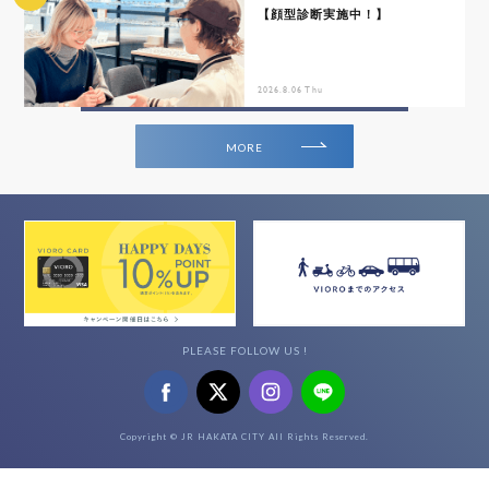
【顔型診断実施中！】
2026.8.06 Thu
MORE
PLEASE FOLLOW US !
Copyright © JR HAKATA CITY All Rights Reserved.