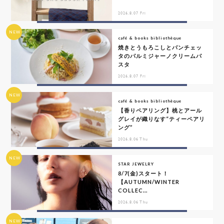
2026.8.07 Fri
NEW
café & books bibliothèque
焼きとうもろこしとパンチェッ
タのパルミジャーノクリームパ
スタ
2026.8.07 Fri
NEW
café & books bibliothèque
【香りペアリング】桃とアール
グレイが織りなす“ティーペアリ
ング”
2026.8.06 Thu
NEW
STAR JEWELRY
8/7(金)スタート！
【AUTUMN/WINTER
COLLEC...
2026.8.06 Thu
NEW