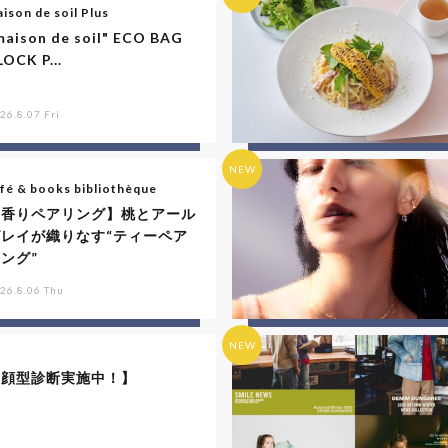
ison de soil Plus
maison de soil" ECO BAG
LOCK P...
26.8.07 Fri
NEW
fé & books bibliothèque
【香りペアリング】桃とアール
グレイが織りなす“ティーペア
ング”
26.8.06 Thu
NEW
【顔型診断実施中！】