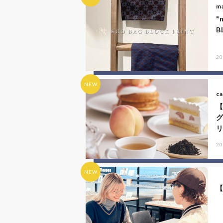
ma
"
B
20
NEW
ca
リ
20
NEW