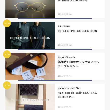
2026.8.08 Sat
NEW
BRIEFING
REFLECTIVE COLLECTION
2026.8.08 Sat
NEW
Hervé Chapelier
福岡店12周年オリジナルステッ
カープレゼント
2026.8.07 Fri
NEW
maison de soil Plus
"maison de soil" ECO BAG
BLOCK P...
2026.8.07 Fri