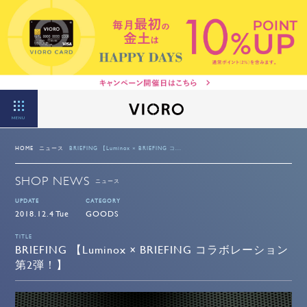
MENU
HOME
ニュース
BRIEFING 【Luminox × BRIEFING コ...
SHOP NEWS
ニュース
UPDATE
CATEGORY
2018.12.4 Tue
GOODS
TITLE
BRIEFING 【Luminox × BRIEFING コラボレーション
第2弾！】