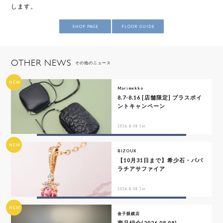
します。
SHOP PAGE
FLOOR GUIDE
OTHER NEWS
その他のニュース
NEW
Marimekko
8.7-8.16 [店舗限定] プラスポイ
ントキャンペーン
2026.8.08 Sat
NEW
BIZOUX
【10月31日まで】希少石・パパ
ラチアサファイア
2026.8.08 Sat
NEW
金子眼鏡店
商品紹介(2026.08.08)