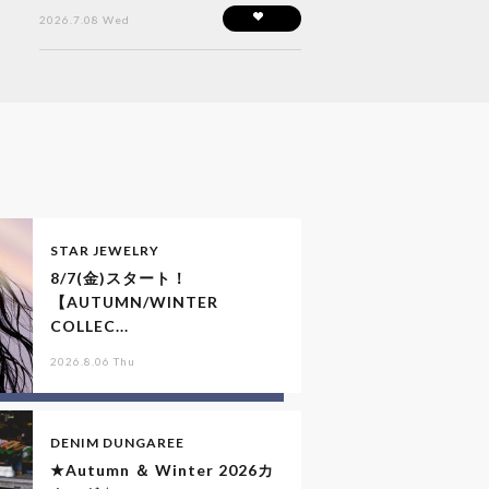
2026.7.08 Wed
STAR JEWELRY
8/7(金)スタート！
【AUTUMN/WINTER
COLLEC...
2026.8.06 Thu
DENIM DUNGAREE
★Autumn ＆ Winter 2026カ