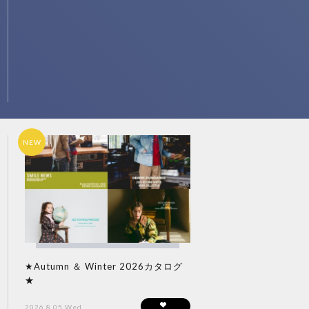
NEW
★Autumn ＆ Winter 2026カタログ
★
2026.8.05 Wed