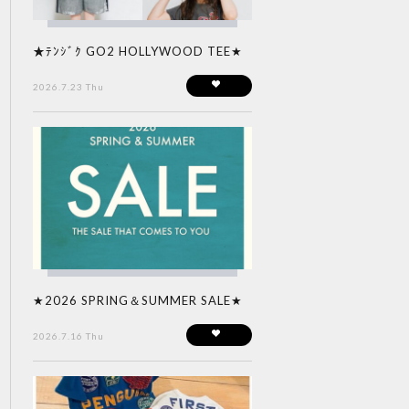
★ﾃﾝｼﾞｸ GO2 HOLLYWOOD TEE★
2026.7.23 Thu
★2026 SPRING＆SUMMER SALE★
2026.7.16 Thu