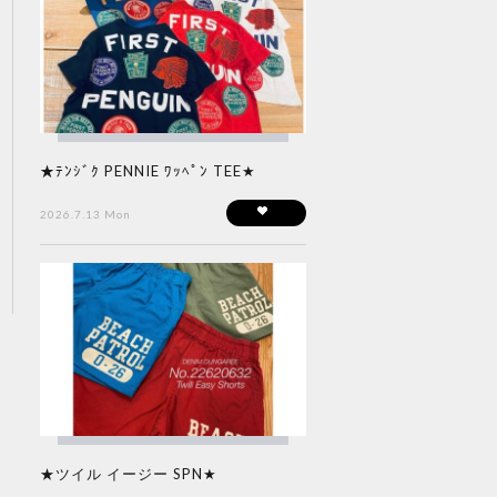
★ﾃﾝｼﾞｸ PENNIE ﾜｯﾍﾟﾝ TEE★
2026.7.13 Mon
★ツイル イージー SPN★