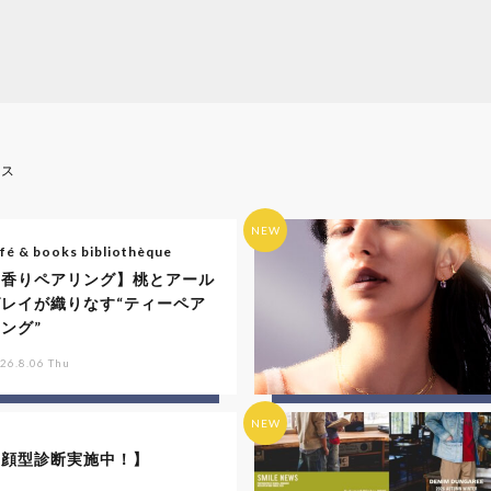
ース
NEW
fé & books bibliothèque
【香りペアリング】桃とアール
グレイが織りなす“ティーペア
ング”
26.8.06 Thu
NEW
【顔型診断実施中！】