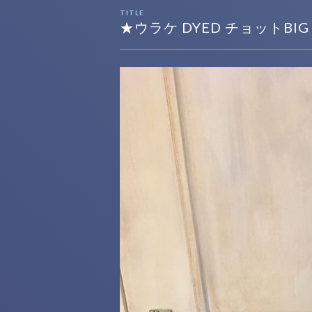
TITLE
★ウラケ DYED チョットBI