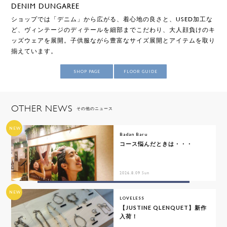
DENIM DUNGAREE
ショップでは「デニム」から広がる、着心地の良さと、USED加工な
ど、ヴィンテージのディテールを細部までこだわり、大人顔負けのキ
ッズウェアを展開。子供服ながら豊富なサイズ展開とアイテムを取り
揃えています。
SHOP PAGE
FLOOR GUIDE
OTHER NEWS
その他のニュース
NEW
Badan Baru
コース悩んだときは・・・
2026.8.09 Sun
NEW
LOVELESS
【JUSTINE QLENQUET】新作
入荷！