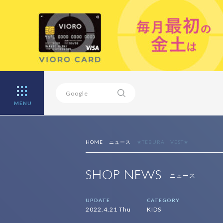
MENU
HOME
ニュース
★TEBURA VEST★
SHOP NEWS
ニュース
UPDATE
CATEGORY
2022.4.21 Thu
KIDS