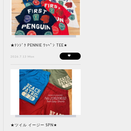
★ﾃﾝｼﾞｸ PENNIE ﾜｯﾍﾟﾝ TEE★
2026.7.13 Mon
★ツイル イージー SPN★