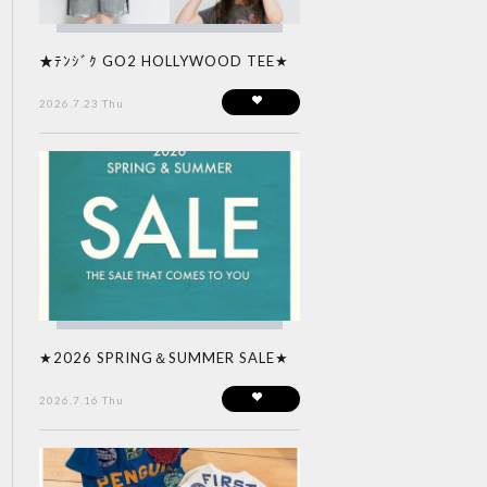
★ﾃﾝｼﾞｸ GO2 HOLLYWOOD TEE★
2026.7.23 Thu
★2026 SPRING＆SUMMER SALE★
2026.7.16 Thu