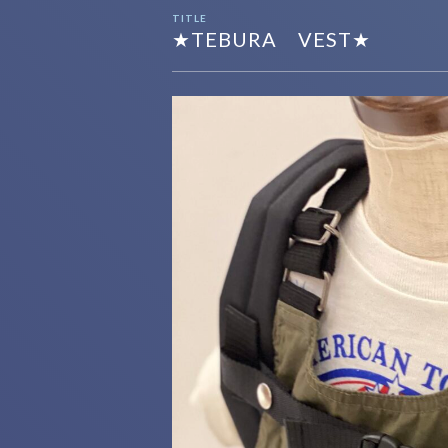
TITLE
★TEBURA VEST★