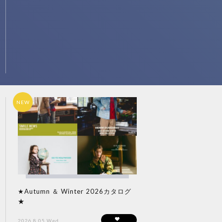
NEW
★Autumn ＆ Winter 2026カタログ
★
2026.8.05 Wed