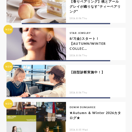
【香りペアリング】桃とアール
グレイが織りなす“ティーペアリ
ング”
2026.8.06 Thu
NEW
STAR JEWELRY
8/7(金)スタート！
【AUTUMN/WINTER
COLLEC...
2026.8.06 Thu
NEW
【顔型診断実施中！】
2026.8.06 Thu
NEW
DENIM DUNGAREE
★Autumn ＆ Winter 2026カタ
ログ★
2026.8.05 Wed