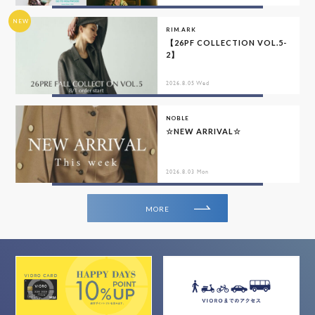
NEW
RIM.ARK
【26PF COLLECTION VOL.5-
2】
2026.8.05 Wed
NOBLE
☆NEW ARRIVAL☆
2026.8.03 Mon
MORE