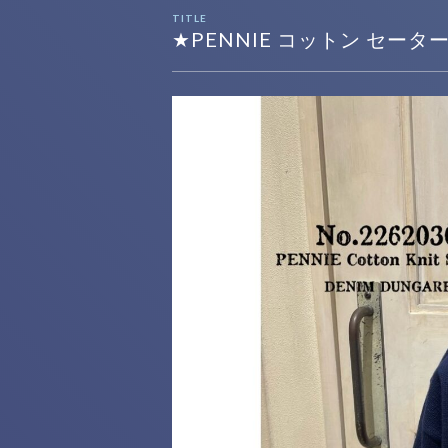
TITLE
★PENNIE コットン セータ