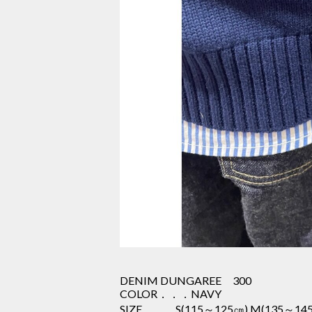
DENIM DUNGAREE 300
COLOR．．．NAVY
SIZE．．．S(115～125㎝),M(135～145