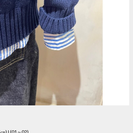
㎝),L(01～02)