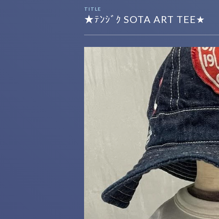
TITLE
★ﾃﾝｼﾞｸ SOTA ART TEE★