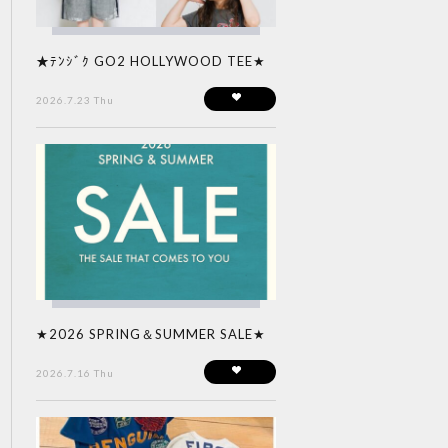
★ﾃﾝｼﾞｸ GO2 HOLLYWOOD TEE★
2026.7.23 Thu
★2026 SPRING＆SUMMER SALE★
2026.7.16 Thu