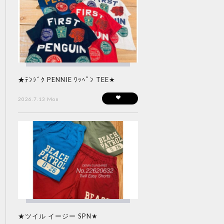
★ﾃﾝｼﾞｸ PENNIE ﾜｯﾍﾟﾝ TEE★
2026.7.13 Mon
★ツイル イージー SPN★