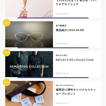
【10月31日まで】希少石・パパ
ラチアサファイア
2026.8.08 Sat
NEW
金子眼鏡店
商品紹介(2026.08.08)
2026.8.08 Sat
NEW
BRIEFING
REFLECTIVE COLLECTION
2026.8.08 Sat
NEW
Hervé Chapelier
福岡店12周年オリジナルステッ
カープレゼント
2026.8.07 Fri