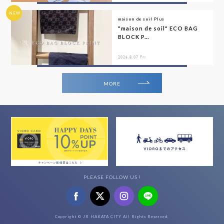
NEW
maison de soil Plus
"maison de soil" ECO BAG
BLOCK P...
2026.8.07 Fri
MORE
PLEASE FOLLOW US !
Copyright © JR HAKATA CITY All Rights Reserved.