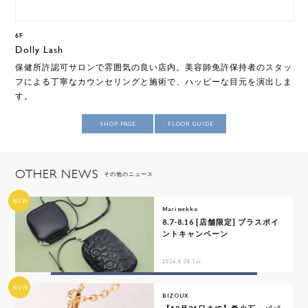
6F
Dolly Lash
保健所許認可サロンで雰囲気の良い店内。美容師免許保持者のスタッ
フによる丁寧なカウンセリングと施術で、ハッピーな目元を演出しま
す。
SHOP PAGE
FLOOR GUIDE
OTHER NEWS
その他のニュース
NEW
Marimekko
8.7-8.16 [店舗限定] プラスポイ
ントキャンペーン
2026.8.08 Sat
NEW
BIZOUX