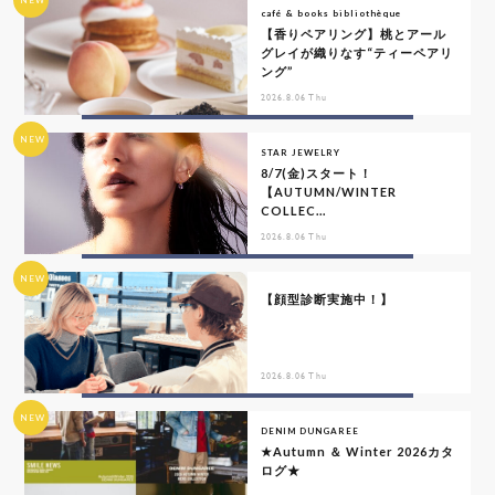
café & books bibliothèque
【香りペアリング】桃とアール
グレイが織りなす“ティーペアリ
ング”
2026.8.06 Thu
NEW
STAR JEWELRY
8/7(金)スタート！
【AUTUMN/WINTER
COLLEC...
2026.8.06 Thu
NEW
【顔型診断実施中！】
2026.8.06 Thu
NEW
DENIM DUNGAREE
★Autumn ＆ Winter 2026カタ
ログ★