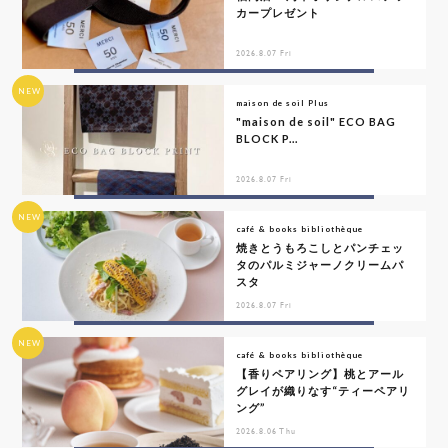
カープレゼント
2026.8.07 Fri
NEW
maison de soil Plus
"maison de soil" ECO BAG
BLOCK P...
2026.8.07 Fri
NEW
café & books bibliothèque
焼きとうもろこしとパンチェッ
タのパルミジャーノクリームパ
スタ
2026.8.07 Fri
NEW
café & books bibliothèque
【香りペアリング】桃とアール
グレイが織りなす“ティーペアリ
ング”
2026.8.06 Thu