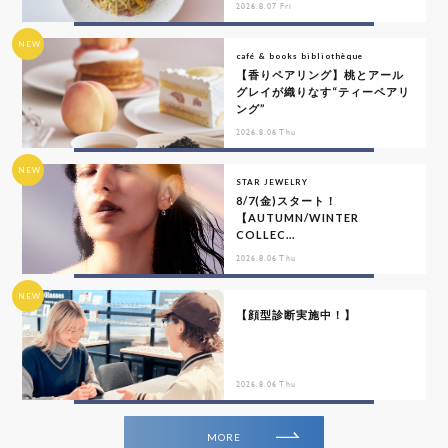
2026.8.07 Fri
NEW
café & books bibliothèque
【香りペアリング】桃とアール
グレイが織りなす“ティーペアリ
ング”
2026.8.06 Thu
NEW
STAR JEWELRY
8/7(金)スタート！
【AUTUMN/WINTER
COLLEC...
2026.8.06 Thu
NEW
【顔型診断実施中！】
2026.8.06 Thu
MORE