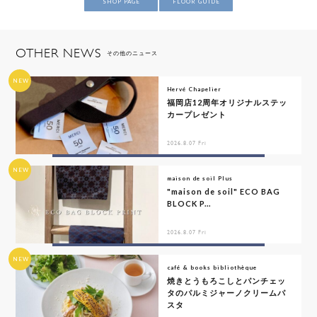
SHOP PAGE
FLOOR GUIDE
OTHER NEWS
その他のニュース
NEW
Hervé Chapelier
福岡店12周年オリジナルステッ
カープレゼント
2026.8.07 Fri
NEW
maison de soil Plus
"maison de soil" ECO BAG
BLOCK P...
2026.8.07 Fri
NEW
café & books bibliothèque
焼きとうもろこしとパンチェッ
タのパルミジャーノクリームパ
スタ