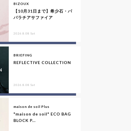
BIZOUX
【10月31日まで】希少石・パ
パラチアサファイア
2026.8.08 Sat
BRIEFING
REFLECTIVE COLLECTION
2026.8.08 Sat
maison de soil Plus
"maison de soil" ECO BAG
BLOCK P...