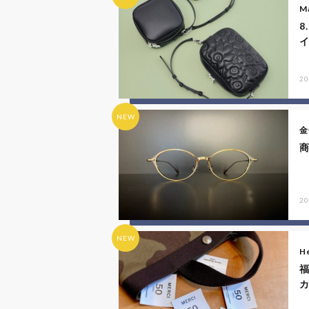
M
8
20
NEW
金
商
20
NEW
He