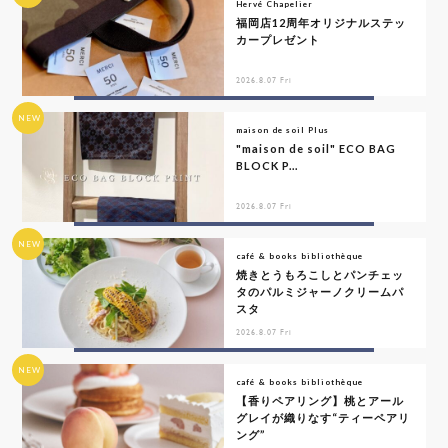
Hervé Chapelier
福岡店12周年オリジナルステッ
カープレゼント
2026.8.07 Fri
NEW
maison de soil Plus
"maison de soil" ECO BAG
BLOCK P...
2026.8.07 Fri
NEW
café & books bibliothèque
焼きとうもろこしとパンチェッ
タのパルミジャーノクリームパ
スタ
2026.8.07 Fri
NEW
café & books bibliothèque
【香りペアリング】桃とアール
グレイが織りなす“ティーペアリ
ング”