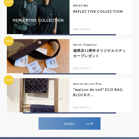
NEW
BRIEFING
REFLECTIVE COLLECTION
2026.8.08 Sat
NEW
Hervé Chapelier
福岡店12周年オリジナルステッ
カープレゼント
2026.8.07 Fri
NEW
maison de soil Plus
"maison de soil" ECO BAG
BLOCK P...
2026.8.07 Fri
MORE