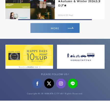
★Autumn ＆ Winter 2026カタ
ログ★
2026.8.05 Wed
MORE
PLEASE FOLLOW US !
Copyright © JR HAKATA CITY All Rights Reserved.