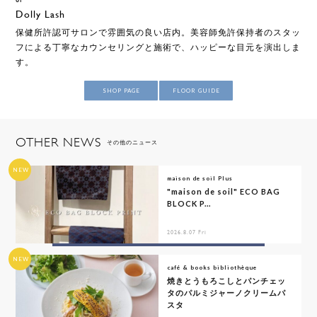
Dolly Lash
保健所許認可サロンで雰囲気の良い店内。美容師免許保持者のスタッ
フによる丁寧なカウンセリングと施術で、ハッピーな目元を演出しま
す。
SHOP PAGE
FLOOR GUIDE
OTHER NEWS
その他のニュース
NEW
maison de soil Plus
"maison de soil" ECO BAG
BLOCK P...
2026.8.07 Fri
NEW
café & books bibliothèque
焼きとうもろこしとパンチェッ
タのパルミジャーノクリームパ
スタ