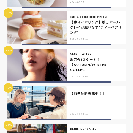
2026.8.07 Fri
NEW
café & books bibliothèque
【香りペアリング】桃とアール
グレイが織りなす“ティーペアリ
ング”
2026.8.06 Thu
NEW
STAR JEWELRY
8/7(金)スタート！
【AUTUMN/WINTER
COLLEC...
2026.8.06 Thu
NEW
【顔型診断実施中！】
2026.8.06 Thu
NEW
DENIM DUNGAREE