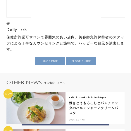
6F
Dolly Lash
保健所許認可サロンで雰囲気の良い店内。美容師免許保持者のスタッ
フによる丁寧なカウンセリングと施術で、ハッピーな目元を演出しま
す。
SHOP PAGE
FLOOR GUIDE
OTHER NEWS
その他のニュース
NEW
café & books bibliothèque
焼きとうもろこしとパンチェッ
タのパルミジャーノクリームパ
スタ
2026.8.07 Fri
NEW