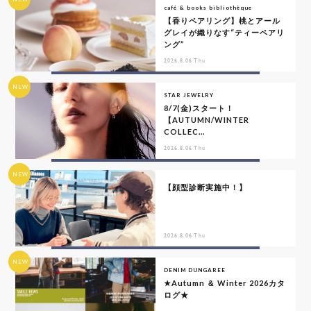
café & books bibliothèque
【香りペアリング】桃とアール
グレイが織りなす“ティーペアリ
ング”
2026.8.06 Thu
NEW
STAR JEWELRY
8/7(金)スタート！
【AUTUMN/WINTER
COLLEC...
2026.8.06 Thu
NEW
【顔型診断実施中！】
2026.8.06 Thu
NEW
DENIM DUNGAREE
★Autumn ＆ Winter 2026カタ
ログ★