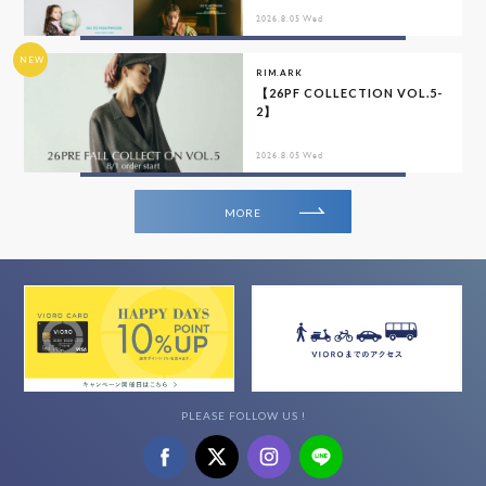
2026.8.05 Wed
NEW
RIM.ARK
【26PF COLLECTION VOL.5-
2】
2026.8.05 Wed
MORE
PLEASE FOLLOW US !