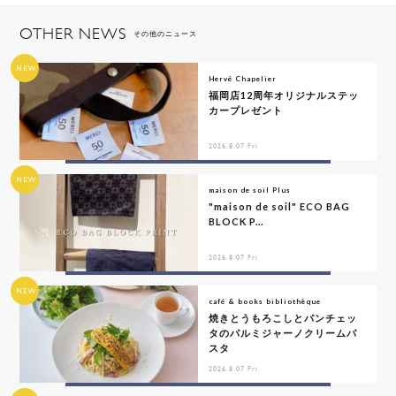
OTHER NEWS
その他のニュース
NEW
Hervé Chapelier
福岡店12周年オリジナルステッ
カープレゼント
2026.8.07 Fri
NEW
maison de soil Plus
"maison de soil" ECO BAG
BLOCK P...
2026.8.07 Fri
NEW
café & books bibliothèque
焼きとうもろこしとパンチェッ
タのパルミジャーノクリームパ
スタ
2026.8.07 Fri