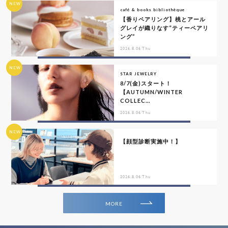
NEW
café & books bibliothèque
【香りペアリング】桃とアール
グレイが織りなす“ティーペアリ
ング”
2026.8.06 Thu
NEW
STAR JEWELRY
8/7(金)スタート！
【AUTUMN/WINTER
COLLEC...
2026.8.06 Thu
NEW
【顔型診断実施中！】
2026.8.06 Thu
MORE