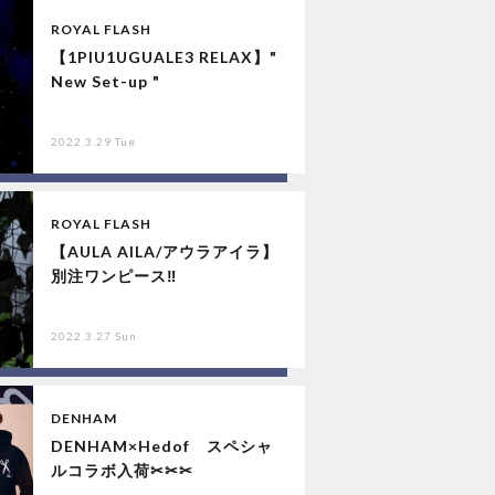
ROYAL FLASH
【1PIU1UGUALE3 RELAX】"
New Set-up "
2022.3.29 Tue
ROYAL FLASH
【AULA AILA/アウラアイラ】
別注ワンピース‼︎
2022.3.27 Sun
DENHAM
DENHAM×Hedof スペシャ
ルコラボ入荷✂✂✂