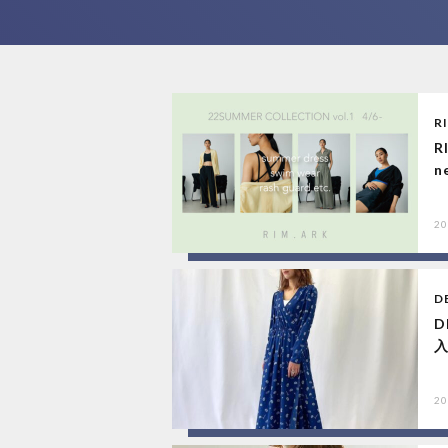
R
R
n
20
D
D
20