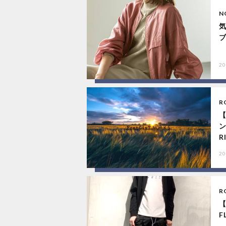
N
20
R
【
ン
RI
20
R
【
F