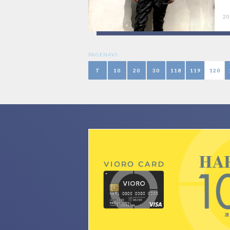
20
PAGENAVI
T
10
20
30
118
119
120