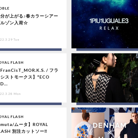
OBLE
気分が上がる♪春カラーシアー
ブルゾン入荷☆
22.3.29 Tue
OYAL FLASH
FranCisT_MOR.K.S. / フラ
シストモークス】"ECO
D...
22.3.28 Mon
OYAL FLASH
muta/ムータ】ROYAL
LASH 別注カットソー‼︎