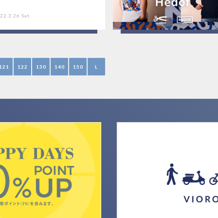
22.3.26 Sat
121
122
130
140
150
L