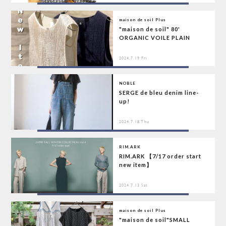
maison de soil Plus
"maison de soil" 80'
ORGANIC VOILE PLAIN
2024.7.19 Fri
NOBLE
SERGE de bleu denim line-
up!
2024.7.18 Thu
RIM.ARK
RIM.ARK 【7/17 order start
new item】
2024.7.13 Sat
maison de soil Plus
"maison de soil"SMALL