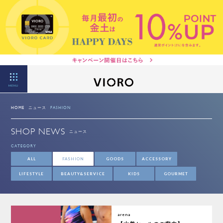
MENU
HOME
ニュース
FASHION
SHOP NEWS
ニュース
CATEGORY
ALL
FASHION
GOODS
ACCESSORY
LIFESTYLE
BEAUTY&SERVICE
KIDS
GOURMET
arena