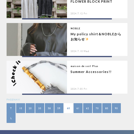
FLOWER BLOCK PRINT
2024.7.12 Fri
NOBLE
My policy shirt＆NOBLEから
お知らせ
2024.7.10 Wed
maison de soil Plus
Summer Accessories!!
2024.7.05 Fri
PAGENAVI
T
10
20
30
58
59
60
61
62
70
80
90
L