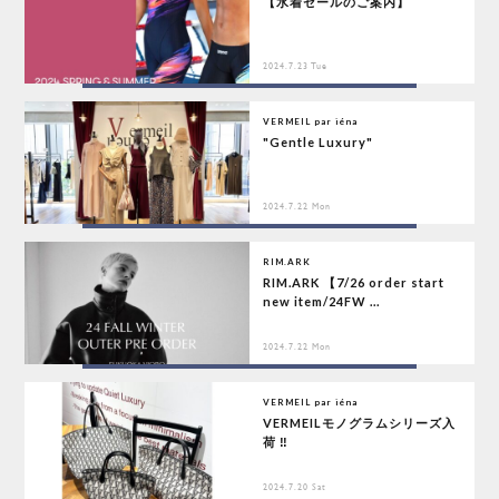
【水着セールのご案内】
2024.7.23 Tue
VERMEIL par iéna
"Gentle Luxury"
2024.7.22 Mon
RIM.ARK
RIM.ARK 【7/26 order start
new item/24FW ...
2024.7.22 Mon
VERMEIL par iéna
VERMEILモノグラムシリーズ入
荷 ‼︎
2024.7.20 Sat