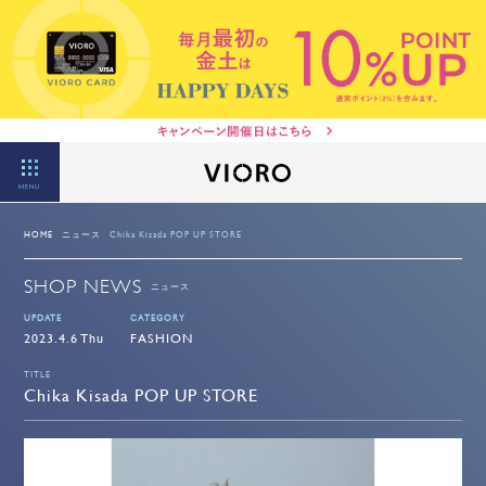
MENU
HOME
ニュース
Chika Kisada POP UP STORE
SHOP NEWS
ニュース
UPDATE
CATEGORY
2023.4.6 Thu
FASHION
TITLE
Chika Kisada POP UP STORE