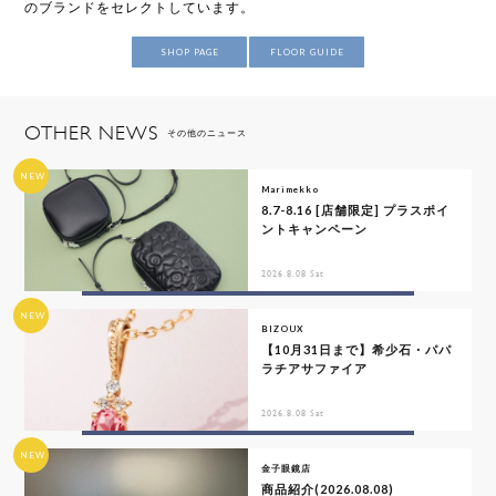
のブランドをセレクトしています。
SHOP PAGE
FLOOR GUIDE
OTHER NEWS
その他のニュース
NEW
Marimekko
8.7-8.16 [店舗限定] プラスポイ
ントキャンペーン
2026.8.08 Sat
NEW
BIZOUX
【10月31日まで】希少石・パパ
ラチアサファイア
2026.8.08 Sat
NEW
金子眼鏡店
商品紹介(2026.08.08)