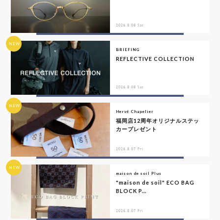
2026.8.08 Sat
NEW
BRIEFING
REFLECTIVE COLLECTION
2026.8.08 Sat
NEW
Hervé Chapelier
福岡店12周年オリジナルステッ
カープレゼント
2026.8.07 Fri
NEW
maison de soil Plus
"maison de soil" ECO BAG
BLOCK P...
2026.8.07 Fri